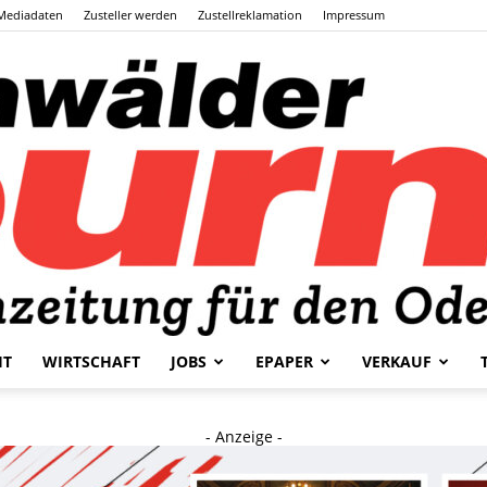
Mediadaten
Zusteller werden
Zustellreklamation
Impressum
HT
WIRTSCHAFT
JOBS
EPAPER
VERKAUF
Odenwälder
- Anzeige -