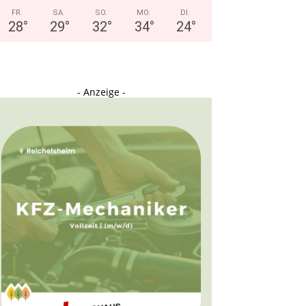
FR.
SA.
SO.
MO.
DI.
28
°
29
°
32
°
34
°
24
°
- Anzeige -