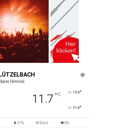
LÜTZELBACH
Klarer Himmel
°
13.6
°
C
11.7
°
11.6
27%
2m/s
0%