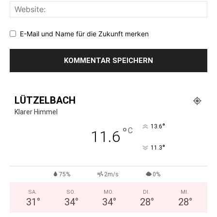
E-Mail und Name für die Zukunft merken
LÜTZELBACH
Klarer Himmel
°
13.6
°
C
11.6
°
11.3
75%
2m/s
0%
SA.
SO.
MO.
DI.
MI.
31
°
34
°
34
°
28
°
28
°