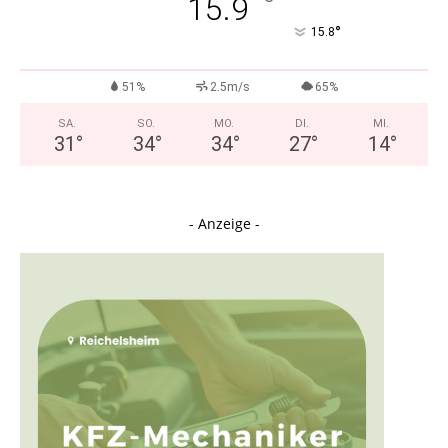
°
15.9
°
15.8
51%
2.5m/s
65%
SA.
SO.
MO.
DI.
MI.
31
°
34
°
34
°
27
°
14
°
- Anzeige -