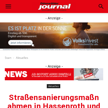
- Anzeige -
Start
Aktuelles
- Anzeige -
Aktuelles
Straßensanierungsmaßn
ahmen in Hassenroth und