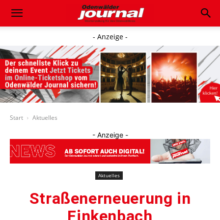
- Anzeige -
Start
Aktuelles
- Anzeige -
Aktuelles
Straßenerneuerung in
Finkenbach