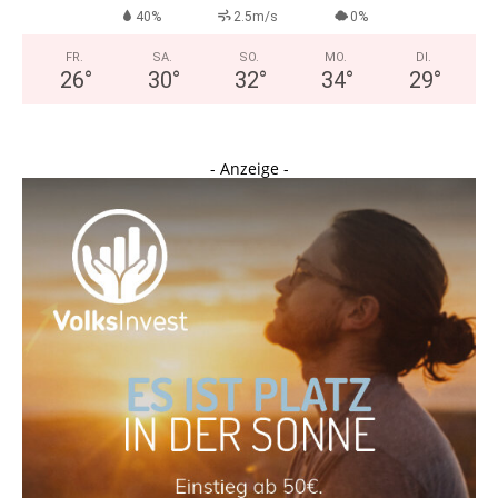
40%
2.5m/s
0%
FR.
SA.
SO.
MO.
DI.
26
°
30
°
32
°
34
°
29
°
- Anzeige -