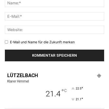
E-Mail und Name für die Zukunft merken
LÜTZELBACH
Klarer Himmel
°
22.5
°
C
21.4
°
21.1