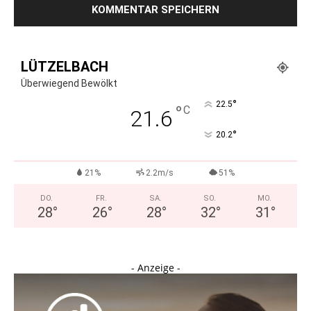
LÜTZELBACH
Überwiegend Bewölkt
°
22.5
°
C
21.6
°
20.2
21%
2.2m/s
51%
DO.
FR.
SA.
SO.
MO.
28
°
26
°
28
°
32
°
31
°
- Anzeige -