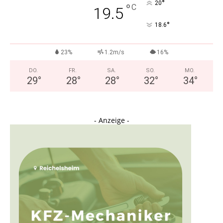
°
20
°
C
19.5
°
18.6
23%
1.2m/s
16%
DO.
FR.
SA.
SO.
MO.
29
°
28
°
28
°
32
°
34
°
- Anzeige -