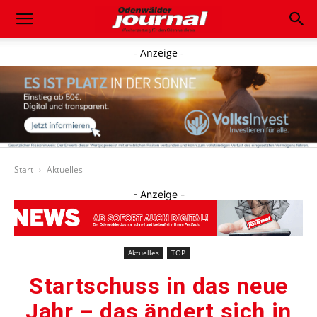
- Anzeige -
Start
Aktuelles
- Anzeige -
Aktuelles
TOP
Startschuss in das neue
Jahr – das ändert sich in