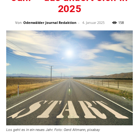
2025
Von
Odenwälder Journal Redaktion
-
4. Januar 2025
158
Los geht es in ein neues Jahr. Foto: Gerd Altmann, pixabay