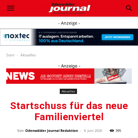
- Anzeige -
Start
Aktuelles
- Anzeige -
Aktuelles
Startschuss für das neue
Familienviertel
Von
Odenwälder Journal Redaktion
-
9. Juni 2026
395