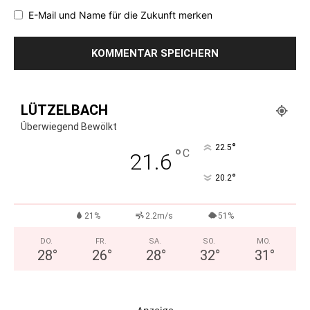
E-Mail und Name für die Zukunft merken
LÜTZELBACH
Überwiegend Bewölkt
°
22.5
°
C
21.6
°
20.2
21%
2.2m/s
51%
DO.
FR.
SA.
SO.
MO.
28
°
26
°
28
°
32
°
31
°