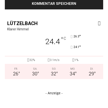
LÜTZELBACH
Klarer Himmel
°
26.3
°
C
24.4
°
24.1
32%
3.1m/s
1%
FR.
SA.
SO.
MO.
DI.
26
°
30
°
32
°
34
°
29
°
- Anzeige -