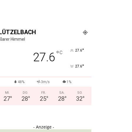
LÜTZELBACH
Klarer Himmel
°
27.6
°
C
27.6
°
27.6
48%
3m/s
1%
MI.
DO.
FR.
SA.
SO.
27
°
28
°
25
°
28
°
32
°
- Anzeige -