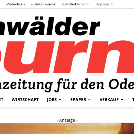
Mediadaten
Zusteller werden
Zustellreklamation
Impressum
HT
WIRTSCHAFT
JOBS
EPAPER
VERKAUF
Odenwälder
- Anzeige -