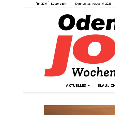
C
27.6
Donnerstag, August 6, 2026
Lützelbach
AKTUELLES
BLAULIC