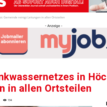
Journal
: Gemeinde reinigt Leitungen in allen Ortsteilen
- Anzeige -
inkwassernetzes in Hö
n in allen Ortsteilen
194