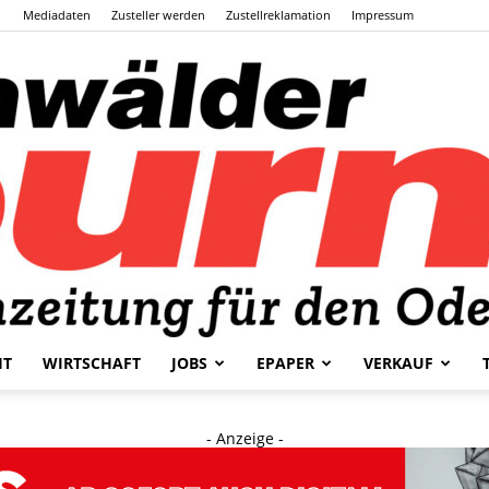
Mediadaten
Zusteller werden
Zustellreklamation
Impressum
HT
WIRTSCHAFT
JOBS
EPAPER
VERKAUF
Odenwälder
- Anzeige -