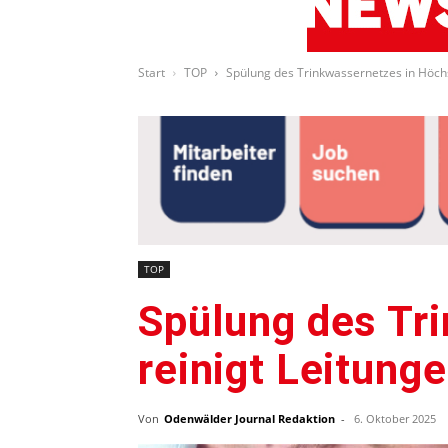
Start
TOP
Spülung des Trinkwassernetzes in Höchst
TOP
Spülung des Tr
reinigt Leitunge
Von
Odenwälder Journal Redaktion
-
6. Oktober 2025