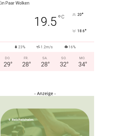
Ein Paar Wolken
°
20
°
C
19.5
°
18.6
23%
1.2m/s
16%
DO.
FR.
SA.
SO.
MO.
29
°
28
°
28
°
32
°
34
°
- Anzeige -