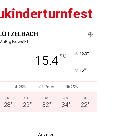
ukinderturnfest
LÜTZELBACH
Mäßig Bewölkt
°
16.3
°
C
15.4
°
15
25%
1.2m/s
25%
FR.
SA.
SO.
MO.
DI.
28
°
29
°
32
°
34
°
22
°
- Anzeige -