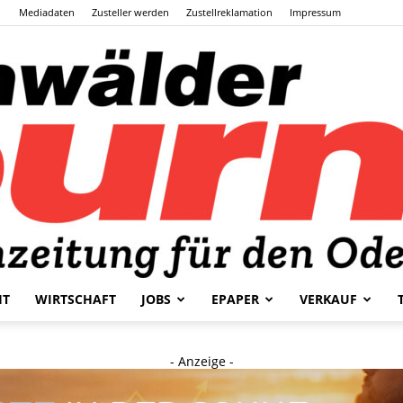
Mediadaten
Zusteller werden
Zustellreklamation
Impressum
HT
WIRTSCHAFT
JOBS
EPAPER
VERKAUF
Odenwälder
- Anzeige -