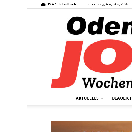
C
15.4
Donnerstag, August 6, 2026
Lützelbach
AKTUELLES
BLAULIC