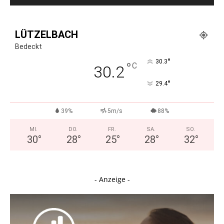
LÜTZELBACH
Bedeckt
°
30.3
°
C
30.2
°
29.4
39%
5m/s
88%
MI.
DO.
FR.
SA.
SO.
30
°
28
°
25
°
28
°
32
°
- Anzeige -