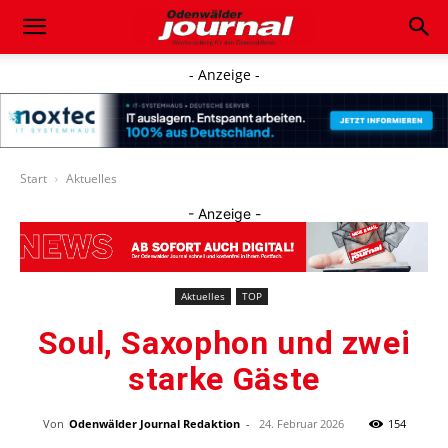
- Anzeige -
Start
Aktuelles
- Anzeige -
Aktuelles
TOP
Soul, Saxophon und zwei
starke Gäste
Von
Odenwälder Journal Redaktion
-
24. Februar 2026
154