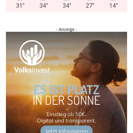
31
°
34
°
34
°
27
°
14
°
- Anzeige -