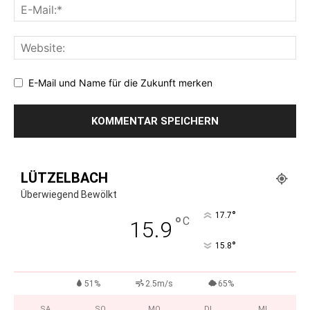
E-Mail und Name für die Zukunft merken
LÜTZELBACH
Überwiegend Bewölkt
°
17.7
°
C
15.9
°
15.8
51%
2.5m/s
65%
SA.
SO.
MO.
DI.
MI.