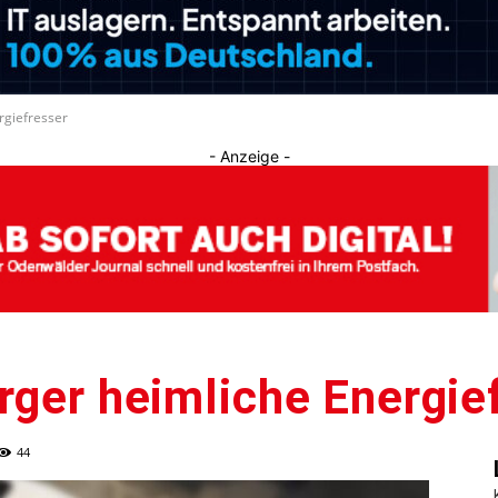
Journal
rgiefresser
- Anzeige -
rger heimliche Energie
44