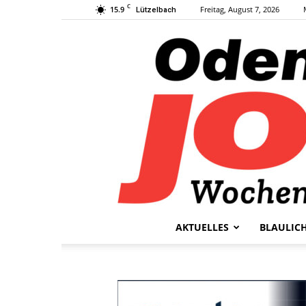
C
15.9
Freitag, August 7, 2026
Lützelbach
AKTUELLES
BLAULIC