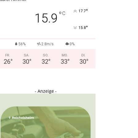
°
17.7
°
C
15.9
°
15.8
56%
2.8m/s
0%
FR.
SA.
SO.
MO.
DI.
26
°
30
°
32
°
33
°
30
°
- Anzeige -