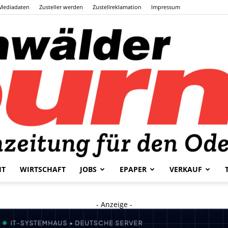
Mediadaten
Zusteller werden
Zustellreklamation
Impressum
HT
WIRTSCHAFT
JOBS
EPAPER
VERKAUF
Odenwälder
- Anzeige -