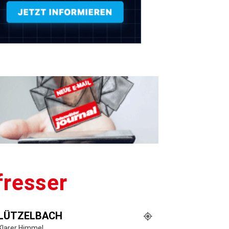
fresser
LÜTZELBACH
Klarer Himmel