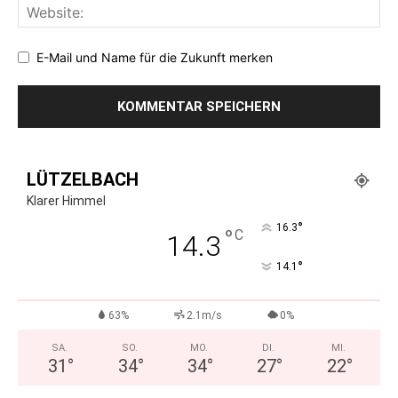
E-Mail und Name für die Zukunft merken
LÜTZELBACH
Klarer Himmel
°
16.3
°
C
14.3
°
14.1
63%
2.1m/s
0%
SA.
SO.
MO.
DI.
MI.
31
°
34
°
34
°
27
°
22
°