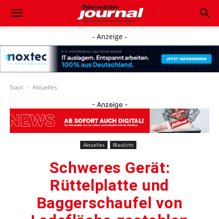
- Anzeige -
Start
Aktuelles
- Anzeige -
Aktuelles
Blaulicht
Schweres Gerät:
Rüttelplatte und
Baggerschaufel von