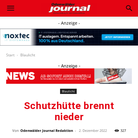
- Anzeige -
Start
Blaulicht
- Anzeige -
Blaulicht
Schutzhütte brennt
nieder
Von
Odenwälder Journal Redaktion
-
2. Dezember 2022
327