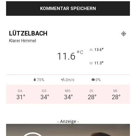
LÜTZELBACH
Klarer Himmel
°
13.6
°
C
11.6
°
11.3
75%
2m/s
0%
SA.
SO.
MO.
DI.
MI.
31
°
34
°
34
°
28
°
28
°
- Anzeige -