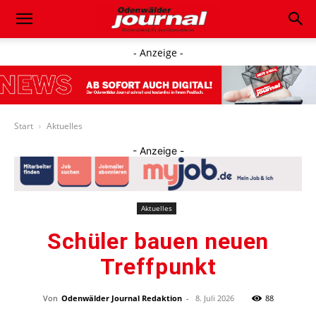
- Anzeige -
Start
Aktuelles
- Anzeige -
Aktuelles
Schüler bauen neuen
Treffpunkt
Von
Odenwälder Journal Redaktion
-
8. Juli 2026
88