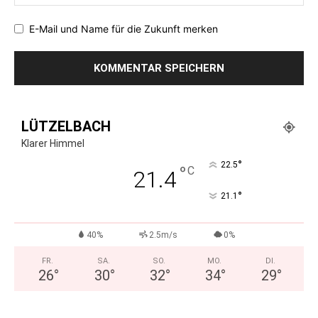
E-Mail und Name für die Zukunft merken
LÜTZELBACH
Klarer Himmel
°
22.5
°
C
21.4
°
21.1
40%
2.5m/s
0%
FR.
SA.
SO.
MO.
DI.
26
°
30
°
32
°
34
°
29
°