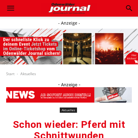
- Anzeige -
Start
Aktuelles
- Anzeige -
Aktuelles
Schon wieder: Pferd mit
Schnittwunden