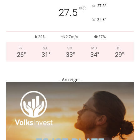
°
27.8
°
C
27.5
°
24.8
20%
2.7m/s
37%
FR.
SA.
SO.
MO.
DI.
26
°
31
°
33
°
34
°
29
°
- Anzeige -