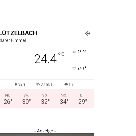
LÜTZELBACH
Klarer Himmel
°
26.3
°
C
24.4
°
24.1
32%
3.1m/s
1%
FR.
SA.
SO.
MO.
DI.
26
°
30
°
32
°
34
°
29
°
- Anzeige -