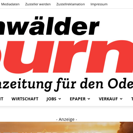
Mediadaten
Zusteller werden
Zustellreklamation
Impressum
HT
WIRTSCHAFT
JOBS
EPAPER
VERKAUF
Odenwälder
- Anzeige -