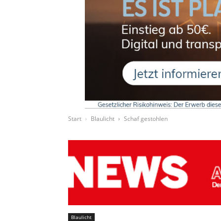
Start
Blaulicht
Schaf gestohlen
Blaulicht