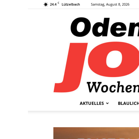
C
24.4
Samstag, August 8, 2026
Lützelbach
AKTUELLES
BLAULIC