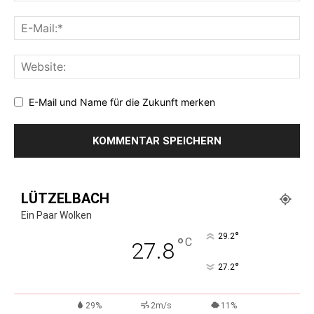
E-Mail und Name für die Zukunft merken
LÜTZELBACH
Ein Paar Wolken
°
29.2
°
C
27.8
°
27.2
29%
2m/s
11%