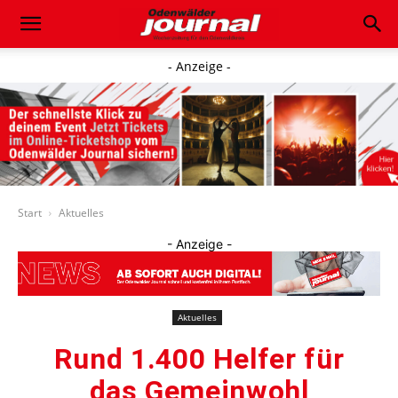
- Anzeige -
Start
Aktuelles
- Anzeige -
Aktuelles
Rund 1.400 Helfer für
das Gemeinwohl