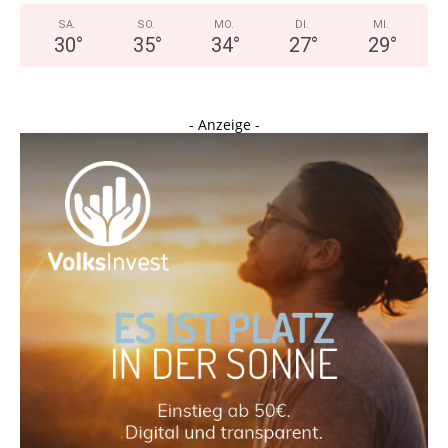
SA.
SO.
MO.
DI.
MI.
30
°
35
°
34
°
27
°
29
°
- Anzeige -