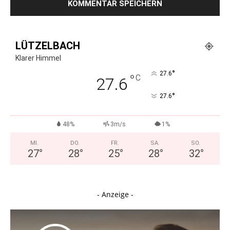
LÜTZELBACH
Klarer Himmel
°
27.6
°
C
27.6
°
27.6
48%
3m/s
1%
MI.
DO.
FR.
SA.
SO.
27
°
28
°
25
°
28
°
32
°
- Anzeige -