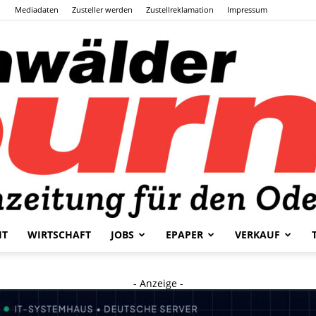
Mediadaten
Zusteller werden
Zustellreklamation
Impressum
HT
WIRTSCHAFT
JOBS
EPAPER
VERKAUF
Odenwälder
- Anzeige -