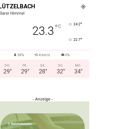
LÜTZELBACH
Klarer Himmel
°
24.2
°
C
23.3
°
22.7
38%
4.6m/s
0%
DO.
FR.
SA.
SO.
MO.
29
°
29
°
28
°
32
°
34
°
- Anzeige -