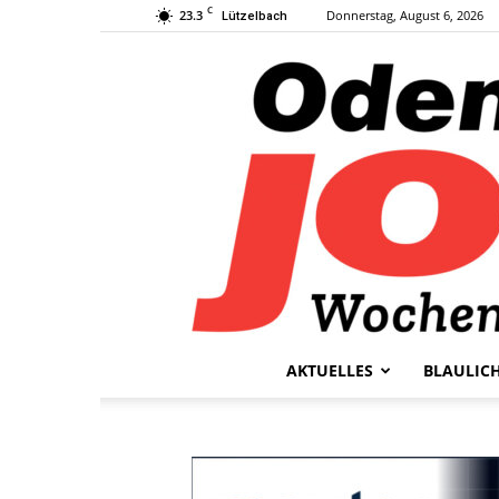
C
23.3
Donnerstag, August 6, 2026
Lützelbach
AKTUELLES
BLAULIC