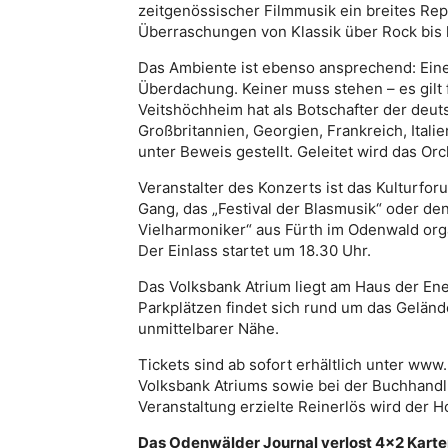
zeitgenössischer Filmmusik ein breites Rep
Überraschungen von Klassik über Rock bis 
Das Ambiente ist ebenso ansprechend: Ein
Überdachung. Keiner muss stehen – es gilt 
Veitshöchheim hat als Botschafter der deut
Großbritannien, Georgien, Frankreich, Ital
unter Beweis gestellt. Geleitet wird das Or
Veranstalter des Konzerts ist das Kulturfo
Gang, das „Festival der Blasmusik“ oder de
Vielharmoniker“ aus Fürth im Odenwald orga
Der Einlass startet um 18.30 Uhr.
Das Volksbank Atrium liegt am Haus der Ene
Parkplätzen findet sich rund um das Geländ
unmittelbarer Nähe.
Tickets sind ab sofort erhältlich unter ww
Volksbank Atriums sowie bei der Buchhandlu
Veranstaltung erzielte Reinerlös wird der 
Das Odenwälder Journal verlost 4×2 Karten