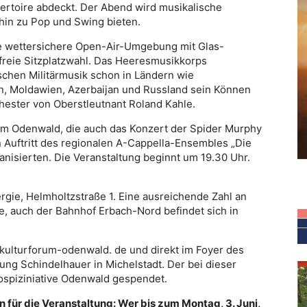
ertoire abdeckt. Der Abend wird musikalische
hin zu Pop und Swing bieten.
e wettersichere Open-Air-Umgebung mit Glas-
freie Sitzplatzwahl. Das Heeresmusikkorps
schen Militärmusik schon in Ländern wie
ien, Moldawien, Azerbaijan und Russland sein Können
chester von Oberstleutnant Roland Kahle.
rum Odenwald, die auch das Konzert der Spider Murphy
n Auftritt des regionalen A-Cappella-Ensembles „Die
nisierten. Die Veranstaltung beginnt um 19.30 Uhr.
rgie, Helmholtzstraße 1. Eine ausreichende Zahl an
e, auch der Bahnhof Erbach-Nord befindet sich in
w.kulturforum-odenwald. de und direkt im Foyer des
ng Schindelhauer in Michelstadt. Der bei dieser
Hospiziniative Odenwald gespendet.
 für die Veranstaltung: Wer bis zum Montag, 3. Juni,