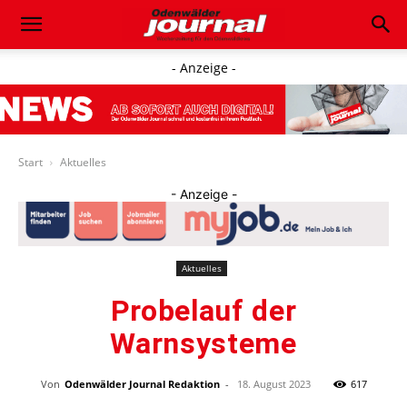
- Anzeige -
Start
Aktuelles
- Anzeige -
Aktuelles
Probelauf der
Warnsysteme
Von
Odenwälder Journal Redaktion
-
18. August 2023
617