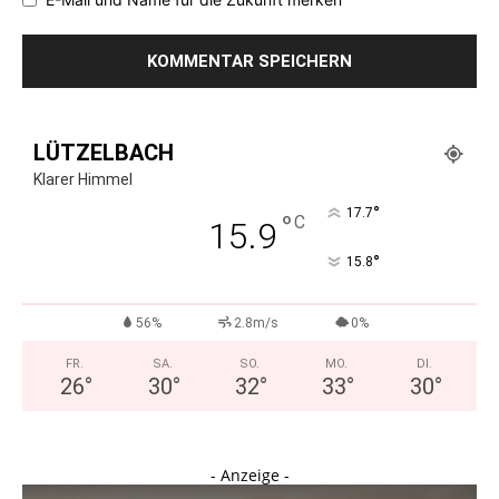
LÜTZELBACH
Klarer Himmel
°
17.7
°
C
15.9
°
15.8
56%
2.8m/s
0%
FR.
SA.
SO.
MO.
DI.
26
°
30
°
32
°
33
°
30
°
- Anzeige -