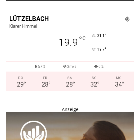
LÜTZELBACH
Klarer Himmel
°
21.1
°
C
19.9
°
19.7
57%
2m/s
0%
DO.
FR.
SA.
SO.
MO.
29
°
28
°
28
°
32
°
34
°
- Anzeige -