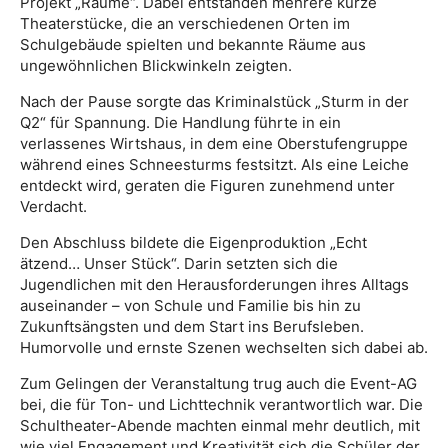
Projekt „Räume“. Dabei entstanden mehrere kurze
Theaterstücke, die an verschiedenen Orten im
Schulgebäude spielten und bekannte Räume aus
ungewöhnlichen Blickwinkeln zeigten.
Nach der Pause sorgte das Kriminalstück „Sturm in der
Q2“ für Spannung. Die Handlung führte in ein
verlassenes Wirtshaus, in dem eine Oberstufengruppe
während eines Schneesturms festsitzt. Als eine Leiche
entdeckt wird, geraten die Figuren zunehmend unter
Verdacht.
Den Abschluss bildete die Eigenproduktion „Echt
ätzend… Unser Stück“. Darin setzten sich die
Jugendlichen mit den Herausforderungen ihres Alltags
auseinander – von Schule und Familie bis hin zu
Zukunftsängsten und dem Start ins Berufsleben.
Humorvolle und ernste Szenen wechselten sich dabei ab.
Zum Gelingen der Veranstaltung trug auch die Event-AG
bei, die für Ton- und Lichttechnik verantwortlich war. Die
Schultheater-Abende machten einmal mehr deutlich, mit
wie viel Engagement und Kreativität sich die Schüler der