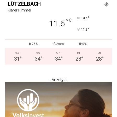
LÜTZELBACH
Klarer Himmel
°
13.6
°
C
11.6
°
11.3
75%
2m/s
0%
SA.
SO.
MO.
DI.
MI.
31
°
34
°
34
°
28
°
28
°
- Anzeige -