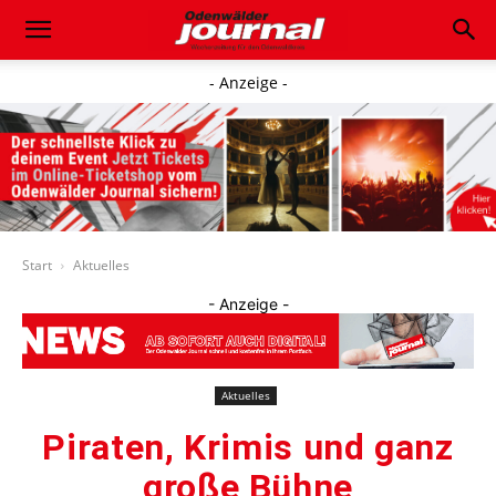
- Anzeige -
Start
Aktuelles
- Anzeige -
Aktuelles
Piraten, Krimis und ganz
große Bühne