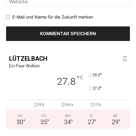
E-Mail und Name für die Zukunft merken
LÜTZELBACH
Ein Paar Wolken
°
29.2
°
C
27.8
°
27.2
29%
2m/s
11%
SA.
SO.
MO.
DI.
MI.
30
°
35
°
34
°
27
°
29
°