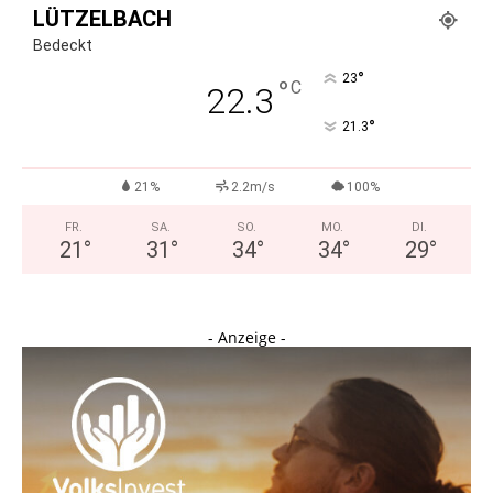
LÜTZELBACH
Bedeckt
°
23
°
C
22.3
°
21.3
21%
2.2m/s
100%
FR.
SA.
SO.
MO.
DI.
21
°
31
°
34
°
34
°
29
°
- Anzeige -