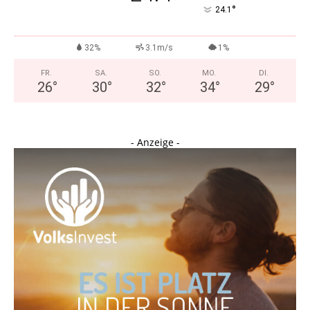
°
24.1
32%
3.1m/s
1%
FR.
SA.
SO.
MO.
DI.
26
°
30
°
32
°
34
°
29
°
- Anzeige -