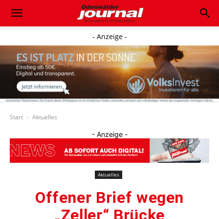
- Anzeige -
Start
Aktuelles
- Anzeige -
Aktuelles
Offener Brief wegen
„Zeller“ Brücke