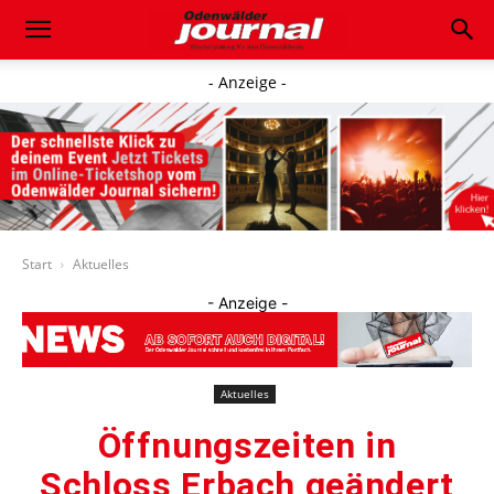
- Anzeige -
Start
Aktuelles
- Anzeige -
Aktuelles
Öffnungszeiten in
Schloss Erbach geändert