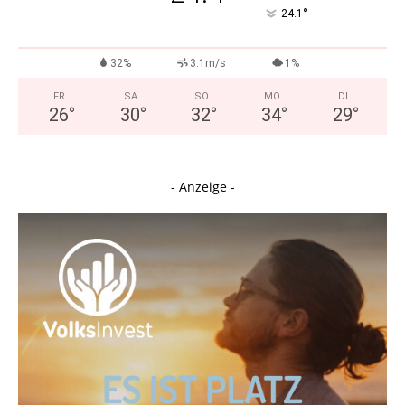
°
24.1
32%
3.1m/s
1%
FR.
SA.
SO.
MO.
DI.
26
°
30
°
32
°
34
°
29
°
- Anzeige -