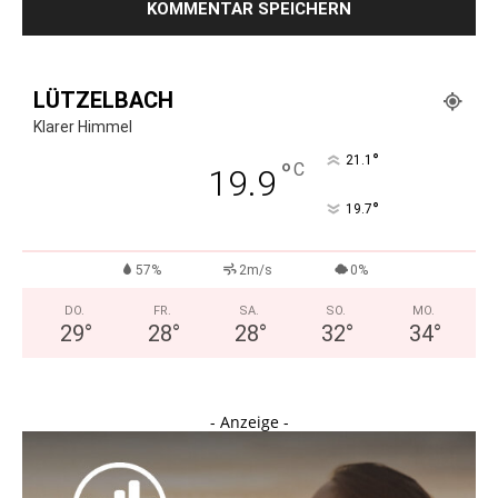
LÜTZELBACH
Klarer Himmel
°
21.1
°
C
19.9
°
19.7
57%
2m/s
0%
DO.
FR.
SA.
SO.
MO.
29
°
28
°
28
°
32
°
34
°
- Anzeige -