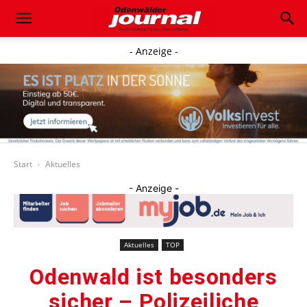
- Anzeige -
Start
Aktuelles
- Anzeige -
Aktuelles
TOP
Odenwald ist besonders
sicher – Polizeiliche