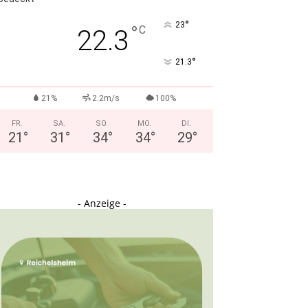
°
23
°
C
22.3
°
21.3
21%
2.2m/s
100%
FR.
SA.
SO.
MO.
DI.
21
°
31
°
34
°
34
°
29
°
- Anzeige -