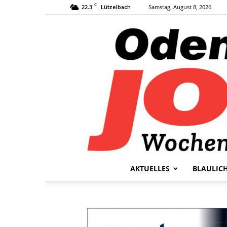
C
22.3
Samstag, August 8, 2026
Lützelbach
AKTUELLES
BLAULIC