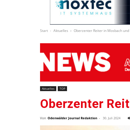
Start
Aktuelles
Oberzenter Reiter in Mosbach und 
Aktuelles
TOP
Oberzenter Reit
Von
Odenwälder Journal Redaktion
-
30. Juli 2024