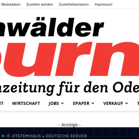
Mediadaten
Zusteller werden
Zustellreklamation
Impressum
HT
WIRTSCHAFT
JOBS
EPAPER
VERKAUF
Odenwälder
- Anzeige -