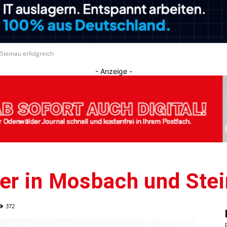
Journal
Steinau erfolgreich
- Anzeige -
er in Mosbach und Stei
372