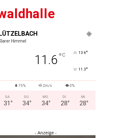
waldhalle
LÜTZELBACH
Klarer Himmel
°
13.6
°
C
11.6
°
11.3
75%
2m/s
0%
SA.
SO.
MO.
DI.
MI.
31
°
34
°
34
°
28
°
28
°
- Anzeige -