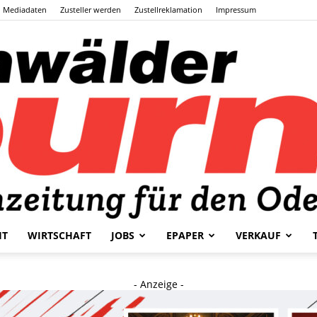
Mediadaten
Zusteller werden
Zustellreklamation
Impressum
HT
WIRTSCHAFT
JOBS
EPAPER
VERKAUF
Odenwälder
- Anzeige -