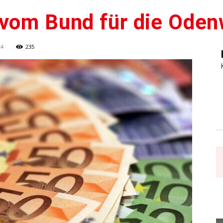
 vom Bund für die Oden
24
235