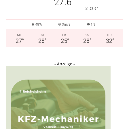
27.6
°
27.6
48%
3m/s
1%
MI.
DO.
FR.
SA.
SO.
27
°
28
°
25
°
28
°
32
°
- Anzeige -