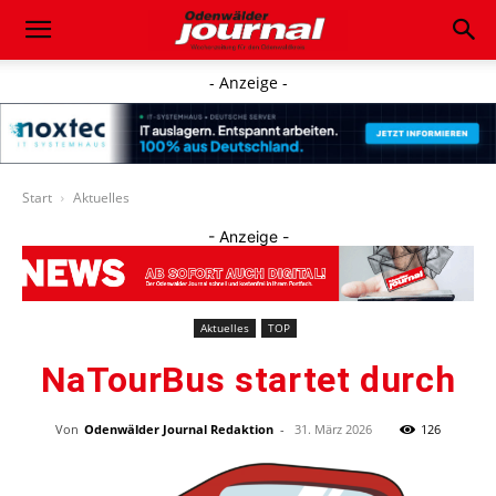
- Anzeige -
Start
Aktuelles
- Anzeige -
Aktuelles
TOP
NaTourBus startet durch
Von
Odenwälder Journal Redaktion
-
31. März 2026
126