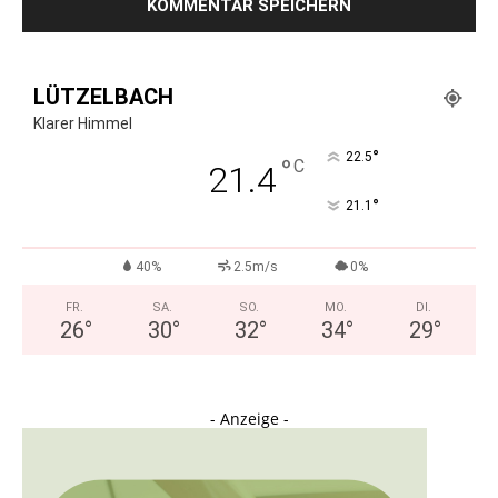
LÜTZELBACH
Klarer Himmel
°
22.5
°
C
21.4
°
21.1
40%
2.5m/s
0%
FR.
SA.
SO.
MO.
DI.
26
°
30
°
32
°
34
°
29
°
- Anzeige -