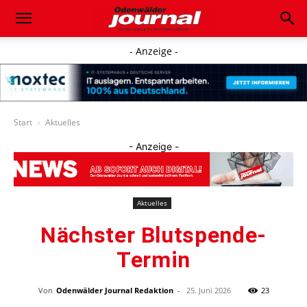
- Anzeige -
Start
Aktuelles
- Anzeige -
Aktuelles
Nächster Blutspende-
Termin
Von
Odenwälder Journal Redaktion
-
25. Juni 2026
23