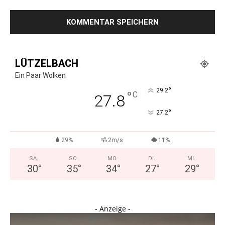
LÜTZELBACH
Ein Paar Wolken
°
29.2
°
C
27.8
°
27.2
29%
2m/s
11%
SA.
SO.
MO.
DI.
MI.
30
°
35
°
34
°
27
°
29
°
- Anzeige -