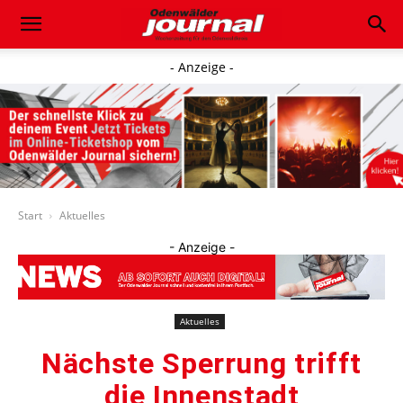
- Anzeige -
Start
Aktuelles
- Anzeige -
Aktuelles
Nächste Sperrung trifft
die Innenstadt