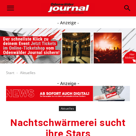
- Anzeige -
Start
Aktuelles
- Anzeige -
Aktuelles
Nachtschwärmerei sucht
ihre Stars