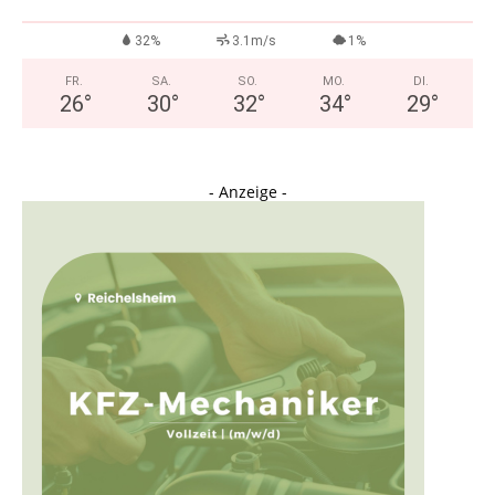
32%
3.1m/s
1%
FR.
SA.
SO.
MO.
DI.
26
°
30
°
32
°
34
°
29
°
- Anzeige -