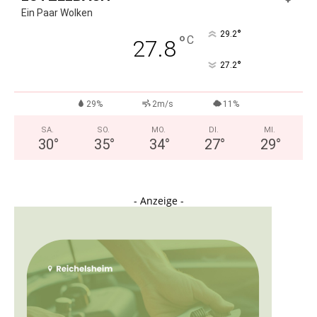
Ein Paar Wolken
°
29.2
°
C
27.8
°
27.2
29%
2m/s
11%
SA.
SO.
MO.
DI.
MI.
30
°
35
°
34
°
27
°
29
°
- Anzeige -