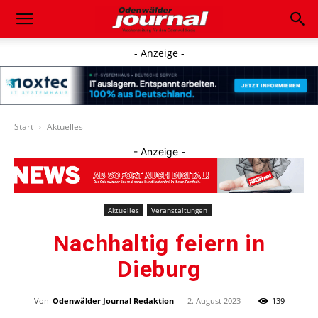
- Anzeige -
Start
Aktuelles
- Anzeige -
Aktuelles
Veranstaltungen
Nachhaltig feiern in
Dieburg
Von
Odenwälder Journal Redaktion
-
2. August 2023
139