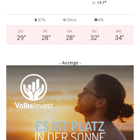
°
19.7
57%
2m/s
0%
DO.
FR.
SA.
SO.
MO.
29
°
28
°
28
°
32
°
34
°
- Anzeige -