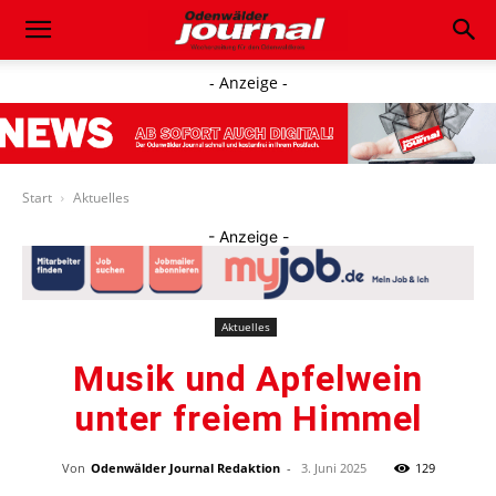
- Anzeige -
Start
Aktuelles
- Anzeige -
Aktuelles
Musik und Apfelwein
unter freiem Himmel
Von
Odenwälder Journal Redaktion
-
3. Juni 2025
129