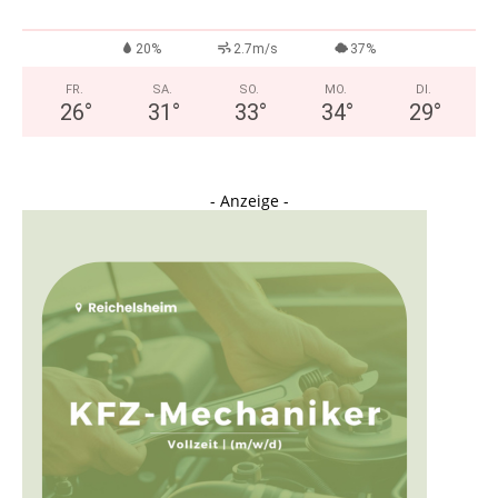
20%
2.7m/s
37%
FR.
SA.
SO.
MO.
DI.
26
°
31
°
33
°
34
°
29
°
- Anzeige -