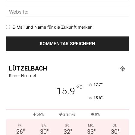
E-Mail und Name für die Zukunft merken
LÜTZELBACH
Klarer Himmel
°
17.7
°
C
15.9
°
15.8
56%
2.8m/s
0%
FR.
SA.
SO.
MO.
DI.
26
°
30
°
32
°
33
°
30
°