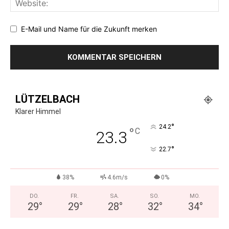
E-Mail und Name für die Zukunft merken
LÜTZELBACH
Klarer Himmel
°
24.2
°
C
23.3
°
22.7
38%
4.6m/s
0%
DO.
FR.
SA.
SO.
MO.
29
°
29
°
28
°
32
°
34
°