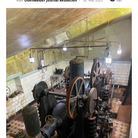
Von
Odenwälder Journal Redaktion
-
30. Mai 2025
151