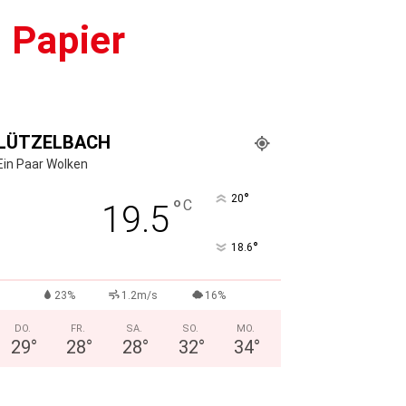
 Papier
LÜTZELBACH
Ein Paar Wolken
°
20
°
C
19.5
°
18.6
23%
1.2m/s
16%
DO.
FR.
SA.
SO.
MO.
29
°
28
°
28
°
32
°
34
°