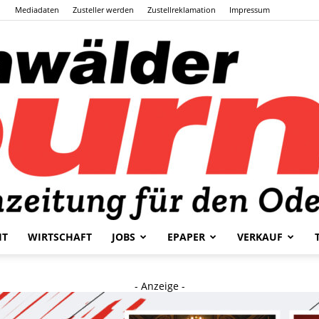
Mediadaten
Zusteller werden
Zustellreklamation
Impressum
HT
WIRTSCHAFT
JOBS
EPAPER
VERKAUF
Odenwälder
- Anzeige -