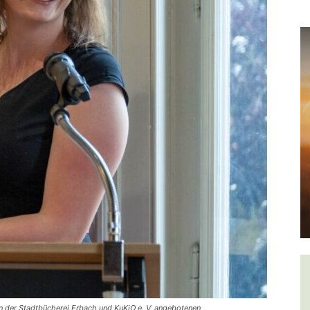
von der Stadtbücherei Erbach und KuKiO e. V. angebotenen