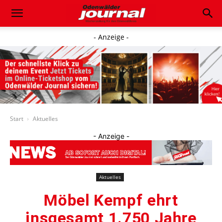
- Anzeige -
Start
Aktuelles
- Anzeige -
Aktuelles
Möbel Kempf ehrt
insgesamt 1.750 Jahre