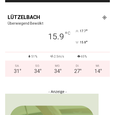
LÜTZELBACH
Überwiegend Bewölkt
°
17.7
°
C
15.9
°
15.8
51%
2.5m/s
65%
SA.
SO.
MO.
DI.
MI.
31
°
34
°
34
°
27
°
14
°
- Anzeige -