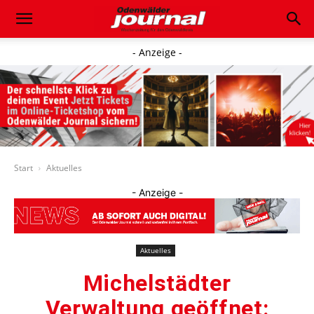
- Anzeige -
Start
Aktuelles
- Anzeige -
Aktuelles
Michelstädter
Verwaltung geöffnet: