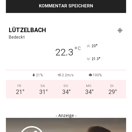
LÜTZELBACH
Bedeckt
°
23
°
C
22.3
°
21.3
21%
2.2m/s
100%
FR.
SA.
SO.
MO.
DI.
21
°
31
°
34
°
34
°
29
°
- Anzeige -