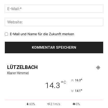
E-Mail und Name für die Zukunft merken
LÜTZELBACH
Klarer Himmel
°
16.3
°
C
14.3
°
14.1
63%
2.1m/s
0%