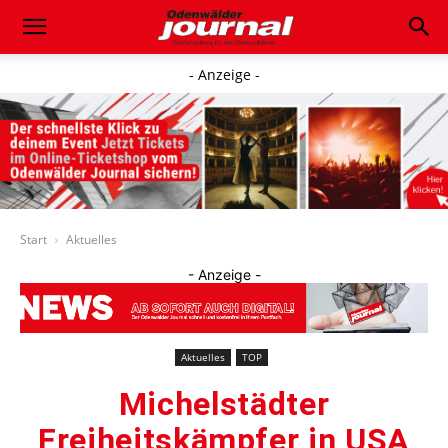
- Anzeige -
Start
Aktuelles
- Anzeige -
Aktuelles
TOP
Michelstädter
Freiheitskämpfer in USA