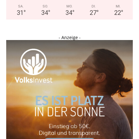
SA.
SO.
MO.
DI.
MI.
31
°
34
°
34
°
27
°
22
°
- Anzeige -