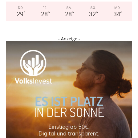
DO.
FR.
SA.
SO.
MO.
29
°
28
°
28
°
32
°
34
°
- Anzeige -