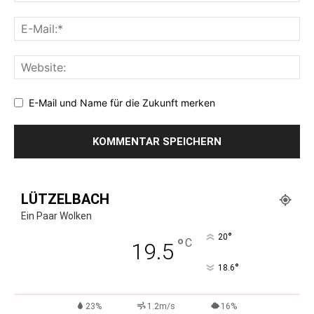
E-Mail und Name für die Zukunft merken
LÜTZELBACH
Ein Paar Wolken
°
20
°
C
19.5
°
18.6
23%
1.2m/s
16%