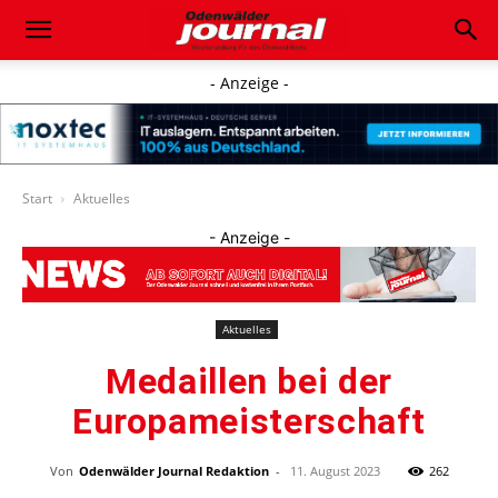
- Anzeige -
Start
Aktuelles
- Anzeige -
Aktuelles
Medaillen bei der
Europameisterschaft
Von
Odenwälder Journal Redaktion
-
11. August 2023
262