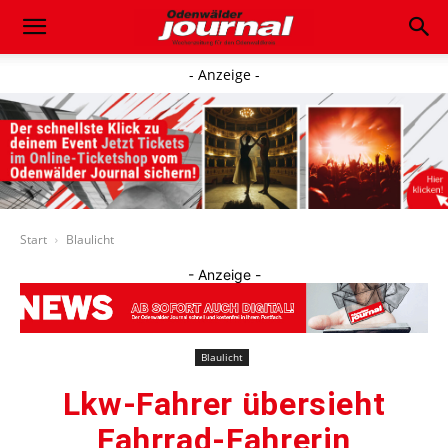
- Anzeige -
Start
Blaulicht
- Anzeige -
Blaulicht
Lkw-Fahrer übersieht
Fahrrad-Fahrerin