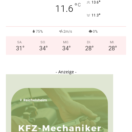
°
13.6
°
C
11.6
°
11.3
75%
2m/s
0%
SA.
SO.
MO.
DI.
MI.
31
°
34
°
34
°
28
°
28
°
- Anzeige -