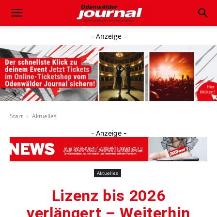
- Anzeige -
Start
Aktuelles
- Anzeige -
Aktuelles
Lizenz bis 2026
verlängert – Weiterhin