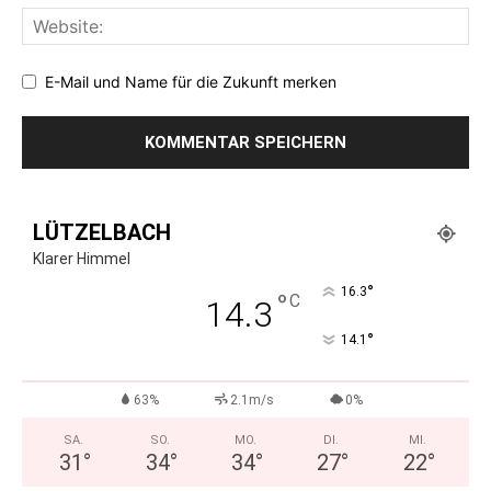
E-Mail und Name für die Zukunft merken
LÜTZELBACH
Klarer Himmel
°
16.3
°
C
14.3
°
14.1
63%
2.1m/s
0%
SA.
SO.
MO.
DI.
MI.
31
°
34
°
34
°
27
°
22
°