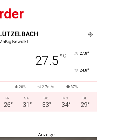
rder
LÜTZELBACH
Mäßig Bewölkt
°
27.8
°
C
27.5
°
24.8
20%
2.7m/s
37%
FR.
SA.
SO.
MO.
DI.
26
°
31
°
33
°
34
°
29
°
- Anzeige -