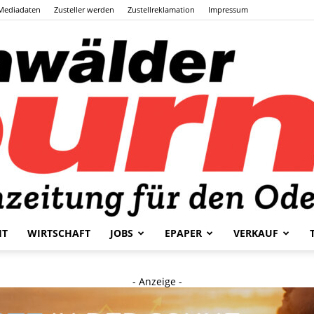
Mediadaten
Zusteller werden
Zustellreklamation
Impressum
HT
WIRTSCHAFT
JOBS
EPAPER
VERKAUF
Odenwälder
- Anzeige -