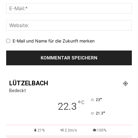
E-Mail und Name für die Zukunft merken
LÜTZELBACH
Bedeckt
°
23
°
C
22.3
°
21.3
21%
2.2m/s
100%