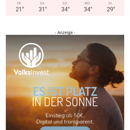
FR.
SA.
SO.
MO.
DI.
21
°
31
°
34
°
34
°
29
°
- Anzeige -