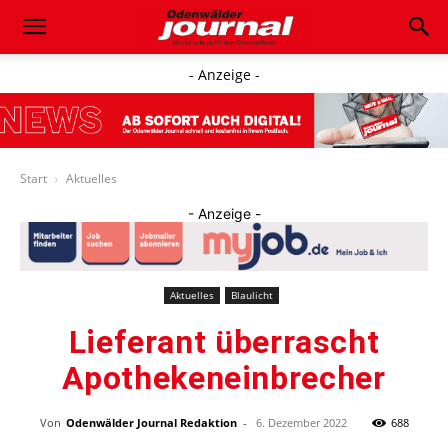
- Anzeige -
Start
Aktuelles
- Anzeige -
Aktuelles
Blaulicht
Lieferant überrascht
Apothekeneinbrecher
Von
Odenwälder Journal Redaktion
-
6. Dezember 2022
688